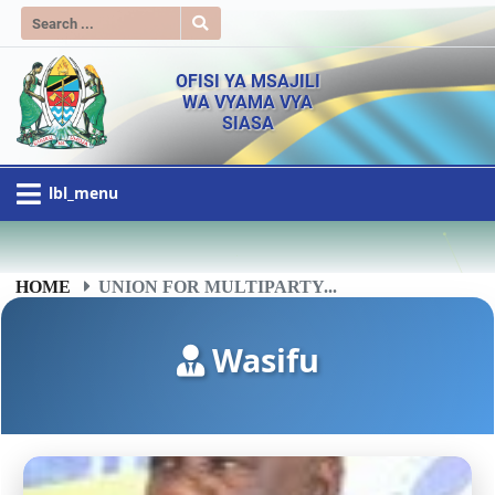
OFISI YA MSAJILI
WA VYAMA VYA
SIASA
lbl_menu
HOME
UNION FOR MULTIPARTY...
Wasifu