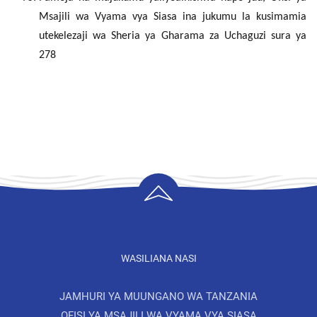
Msajili wa Vyama vya Siasa ina jukumu la kusimamia
utekelezaji wa Sheria ya Gharama za Uchaguzi sura ya
278
WASILIANA NASI
JAMHURI YA MUUNGANO WA TANZANIA
OFISI YA MSAJILI WA VYAMA VYA SIASA