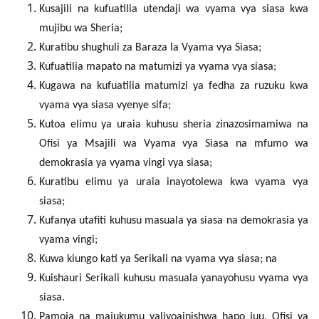
Kusajili na kufuatilia utendaji wa vyama vya siasa kwa
mujibu wa Sheria;
Kuratibu shughuli za Baraza la Vyama vya Siasa;
Kufuatilia mapato na matumizi ya vyama vya siasa;
Kugawa na kufuatilia matumizi ya fedha za ruzuku kwa
vyama vya siasa vyenye sifa;
Kutoa elimu ya uraia kuhusu sheria zinazosimamiwa na
Ofisi ya Msajili wa Vyama vya Siasa na mfumo wa
demokrasia ya vyama vingi vya siasa;
Kuratibu elimu ya uraia inayotolewa kwa vyama vya
siasa;
Kufanya utafiti kuhusu masuala ya siasa na demokrasia ya
vyama vingi;
Kuwa kiungo kati ya Serikali na vyama vya siasa; na
Kuishauri Serikali kuhusu masuala yanayohusu vyama vya
siasa.
Pamoja na majukumu yaliyoainishwa hapo juu, Ofisi ya