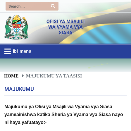
OFISI YA MSAJILI
WA VYAMA VYA
SIASA
lbl_menu
HOME
MAJUKUMU YA TAASISI
MAJUKUMU
Majukumu ya Ofisi ya Msajili wa Vyama vya Siasa
yameainishwa katika Sheria ya Vyama vya Siasa nayo
ni haya yafuatayo:-