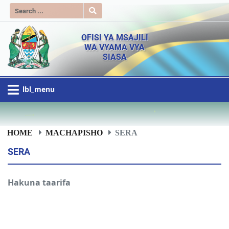
OFISI YA MSAJILI
WA VYAMA VYA
SIASA
lbl_menu
HOME
MACHAPISHO
SERA
SERA
Hakuna taarifa