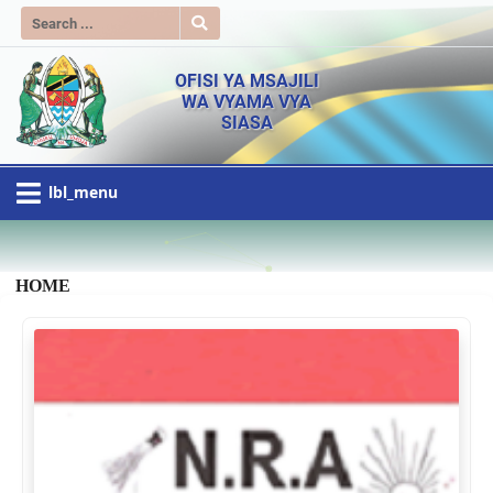
OFISI YA MSAJILI
WA VYAMA VYA
SIASA
lbl_menu
HOME