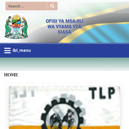
OFISI YA MSAJILI
WA VYAMA VYA
SIASA
lbl_menu
HOME